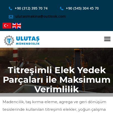
+90 (312) 395 70 74
+90 (545) 304 45 70
ulutasmakina@outlook.com
To
nav
Titreşimli Elek Yedek
Parçaları ile Maksimum
Verimlilik
Madencilik, taş kırma-eleme, agrega ve geri dönüşüm
tesislerinde kullanılan titreşimli elekler, yoğun çalışma