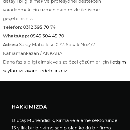
detaylı bilgi almak ve profesyonel destekten
yararlanmak için uzman ekibimizle iletişime
geçebilirsiniz.
Telefon:
0312 395 70 74
WhatsApp:
0545 304 45 70
Adres:
Saray Mahallesi 1072. Sokak No:4/2
Kahramankazan / ANKARA
Daha fazla bilgi almak ve size özel çözümler için
iletişim
sayfamızı ziyaret edebilirsiniz.
HAKKIMIZDA
Ulutaş Mühendislik, kırma ve eleme sektöründe
13 yıllık bir birikime sahip olan köklü bir firma