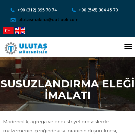
+90 (312) 395 70 74
+90 (545) 304 45 70
ulutasmakina@outlook.com
To
nav
SUSUZLANDIRMA ELEĞİ
İMALATI
Madencilik, agrega ve endüstriyel proseslerde
malzemenin içeriğindeki su oranının düşürülmesi,