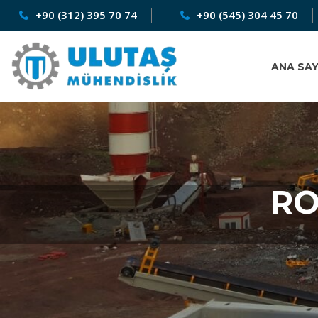
+90 (312) 395 70 74
+90 (545) 304 45 70
ANA SA
RO