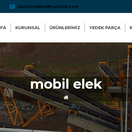
ulutasmakina@outlook.com
YFA
KURUMSAL
ÜRÜNLERİMİZ
YEDEK PARÇA
mobil elek