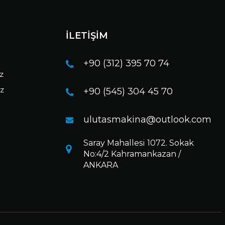
İLETİŞİM
+90 (312) 395 70 74
ız
ız
+90 (545) 304 45 70
ulutasmakina@outlook.com
Saray Mahallesi 1072. Sokak
No:4/2 Kahramankazan /
ANKARA