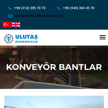
+90 (312) 395 70 74
+90 (545) 304 45 70
ulutasmakina@outlook.com
To
nav
KONVEYÖR BANTLAR