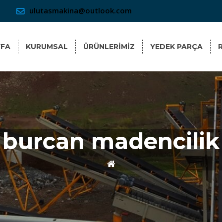
ulutasmakina@outlook.com
YFA
KURUMSAL
ÜRÜNLERİMİZ
YEDEK PARÇA
burcan madencilik