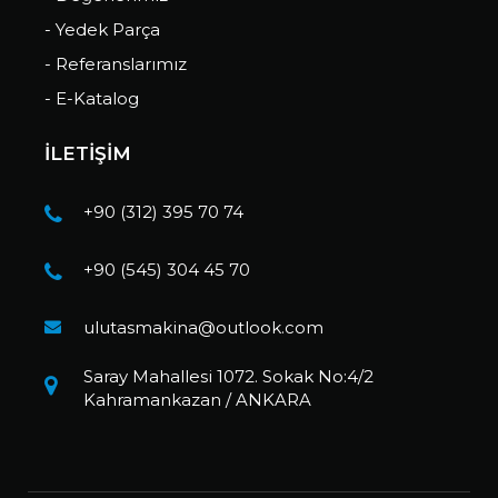
- Yedek Parça
- Referanslarımız
- E-Katalog
İLETİŞİM
+90 (312) 395 70 74
+90 (545) 304 45 70
ulutasmakina@outlook.com
Saray Mahallesi 1072. Sokak No:4/2
Kahramankazan / ANKARA