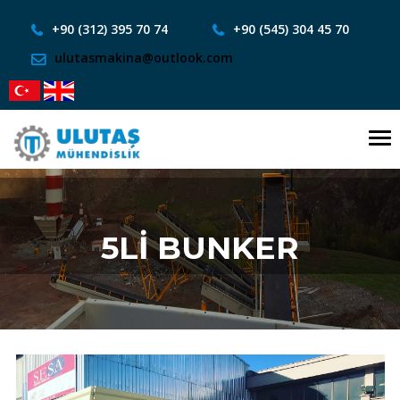
+90 (312) 395 70 74
+90 (545) 304 45 70
ulutasmakina@outlook.com
To
nav
5Lİ BUNKER