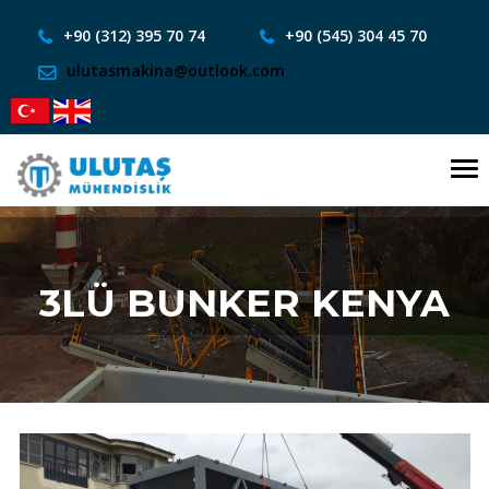
+90 (312) 395 70 74
+90 (545) 304 45 70
ulutasmakina@outlook.com
To
nav
3LÜ BUNKER KENYA