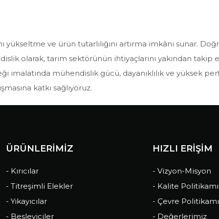
ını yükseltme ve ürün tutarlılığını artırma imkânı sunar. Doğ
ndislik olarak, tarım sektörünün ihtiyaçlarını yakından tak
leği imalatında mühendislik gücü, dayanıklılık ve yüksek per
ışmasına katkı sağlıyoruz.
ÜRÜNLERİMİZ
HIZLI ERİŞİM
- Kırıcılar
- Vizyon-Misyon
- Titreşimli Elekler
- Kalite Politikam
- Yıkayıcılar
- Çevre Politikam
- Besleyiciler
- Değerlerimiz