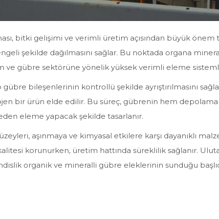
ı, bitki gelişimi ve verimli üretim açısından büyük önem ta
ngeli şekilde dağılmasını sağlar. Bu noktada organa minerall
ım ve gübre sektörüne yönelik yüksek verimli eleme sistemler
gübre bileşenlerinin kontrollü şekilde ayrıştırılmasını sağla
ojen bir ürün elde edilir. Bu süreç, gübrenin hem depolam
eden eleme yapacak şekilde tasarlanır.
üzeyleri, aşınmaya ve kimyasal etkilere karşı dayanıklı mal
esi korunurken, üretim hattında süreklilik sağlanır. Ulutaş 
lik organik ve mineralli gübre eleklerinin sunduğu başlıca