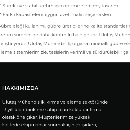
 Sürekli ve stabil üretim için optimize edilmiş tasarım
 Farklı kapasitelere uygun özel imalat seçenekleri
übre eleği kullanımı, gübre üreticilerine kalite standartlar
retim sürecini de daha kontrollü hale getirir. Ulutaş Mühe
eliştiriyoruz. Ulutaş Mühendislik, organa mineralli gübre e
leme sistemlerimizle, tesislerin verimli ve sürdürülebilir çal
HAKKIMIZDA
Ulutaş Mühendislik, kırma ve eleme sektöründe
13 yıllık bir birikime sahip olan köklü bir firma
olarak öne çıkar. Müşterilerimize yüksek
kalitede ekipmanlar sunmak için çalışırken,