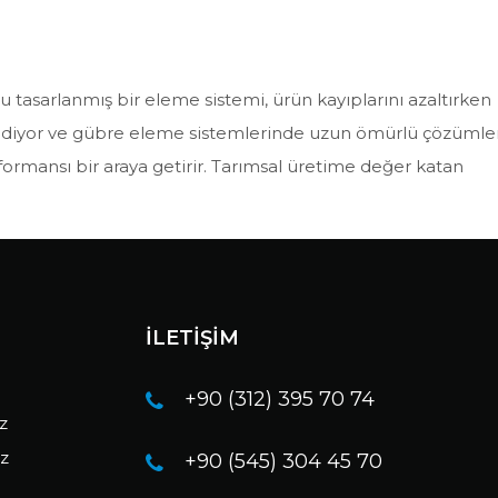
ru tasarlanmış bir eleme sistemi, ürün kayıplarını azaltırken
ip ediyor ve gübre eleme sistemlerinde uzun ömürlü çözümle
formansı bir araya getirir. Tarımsal üretime değer katan
İLETİŞİM
+90 (312) 395 70 74
ız
ız
+90 (545) 304 45 70