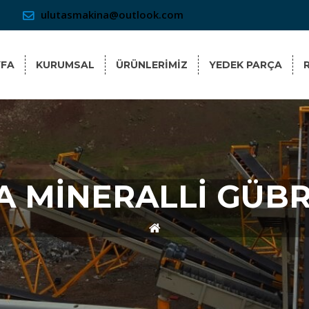
ulutasmakina@outlook.com
YFA
KURUMSAL
ÜRÜNLERİMİZ
YEDEK PARÇA
 MİNERALLİ GÜBR