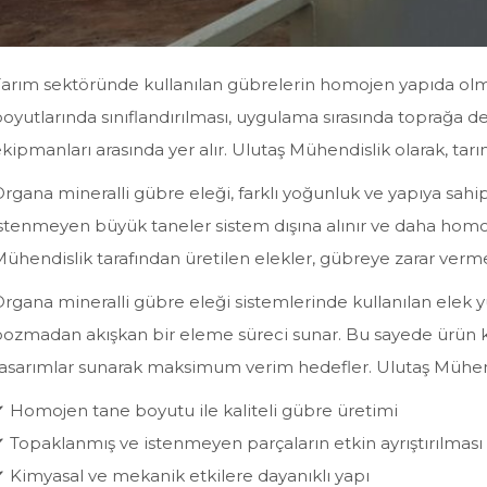
arım sektöründe kullanılan gübrelerin homojen yapıda olmas
oyutlarında sınıflandırılması, uygulama sırasında toprağa de
kipmanları arasında yer alır. Ulutaş Mühendislik olarak, tar
rgana mineralli gübre eleği, farklı yoğunluk ve yapıya sahip 
stenmeyen büyük taneler sistem dışına alınır ve daha hom
ühendislik tarafından üretilen elekler, gübreye zarar verm
rgana mineralli gübre eleği sistemlerinde kullanılan elek y
ozmadan akışkan bir eleme süreci sunar. Bu sayede ürün kalit
asarımlar sunarak maksimum verim hedefler. Ulutaş Mühendis
 Homojen tane boyutu ile kaliteli gübre üretimi
 Topaklanmış ve istenmeyen parçaların etkin ayrıştırılması
 Kimyasal ve mekanik etkilere dayanıklı yapı