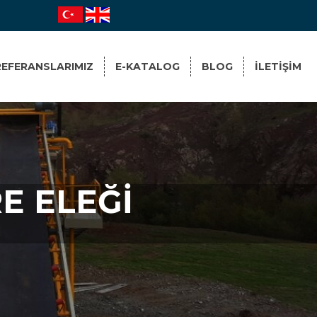
REFERANSLARIMIZ
E-KATALOG
BLOG
ILETIŞIM
E ELEĞİ