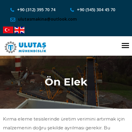
+90 (312) 395 70 74
+90 (545) 304 45 70
ulutasmakina@outlook.com
To
nav
Ön Elek
Kırma eleme tesislerinde üretim verimini artırmak için
malzemenin doğru şekilde ayrılması gerekir. Bu