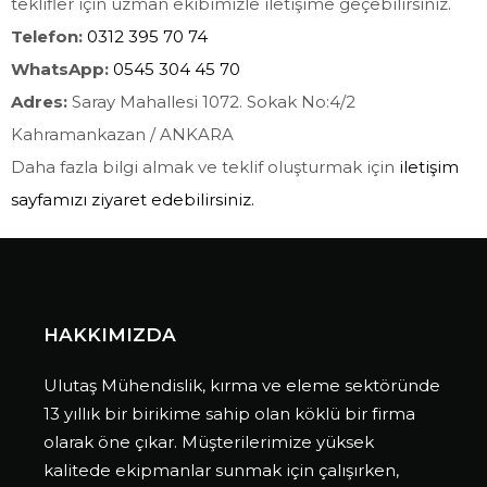
teklifler için uzman ekibimizle iletişime geçebilirsiniz.
Telefon:
0312 395 70 74
WhatsApp:
0545 304 45 70
Adres:
Saray Mahallesi 1072. Sokak No:4/2
Kahramankazan / ANKARA
Daha fazla bilgi almak ve teklif oluşturmak için
iletişim
sayfamızı ziyaret edebilirsiniz.
HAKKIMIZDA
Ulutaş Mühendislik, kırma ve eleme sektöründe
13 yıllık bir birikime sahip olan köklü bir firma
olarak öne çıkar. Müşterilerimize yüksek
kalitede ekipmanlar sunmak için çalışırken,