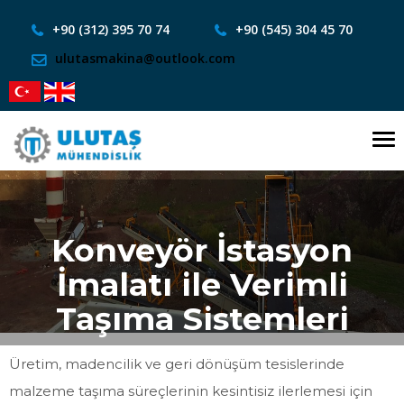
+90 (312) 395 70 74
+90 (545) 304 45 70
ulutasmakina@outlook.com
To
nav
Konveyör İstasyon
İmalatı ile Verimli
Taşıma Sistemleri
Üretim, madencilik ve geri dönüşüm tesislerinde
malzeme taşıma süreçlerinin kesintisiz ilerlemesi için