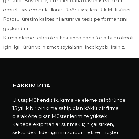
geliştirir. Böylece işletmeler daha dayanıklı ve uzun
ömürlü sistemler kullanır. Doğru seçilen Dik Milli Kırıcı
Rotoru, üretim kalitesini artırır ve tesis performansını
güçlendirir.
Kırma eleme sistemleri hakkında daha fazla bilgi almak
için ilgili ürün ve hizmet sayfalarını inceleyebilirsiniz.
HAKKIMIZDA
Ulutaş Mühendislik, kırma ve eleme sektöründe
13 yıllık bir birikime sahip olan köklü bir firma
olarak öne çıkar. Müşterilerimize yüksek
kalitede ekipmanlar sunmak için çalışırken,
sektördeki liderliğimizi sürdürmek ve müşteri