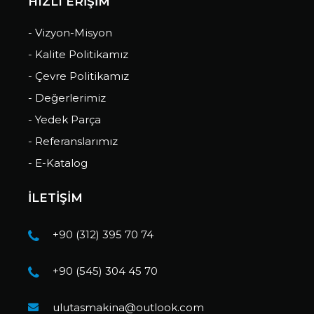
HIZLI ERİŞİM
- Vizyon-Misyon
- Kalite Politikamız
- Çevre Politikamız
- Değerlerimiz
- Yedek Parça
- Referanslarımız
- E-Katalog
İLETİŞİM
+90 (312) 395 70 74
+90 (545) 304 45 70
ulutasmakina@outlook.com