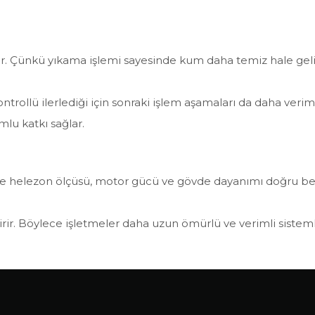
idir. Çünkü yıkama işlemi sayesinde kum daha temiz hale ge
rollü ilerlediği için sonraki işlem aşamaları da daha veriml
mlu katkı sağlar.
nle helezon ölçüsü, motor gücü ve gövde dayanımı doğru beli
tirir. Böylece işletmeler daha uzun ömürlü ve verimli siste