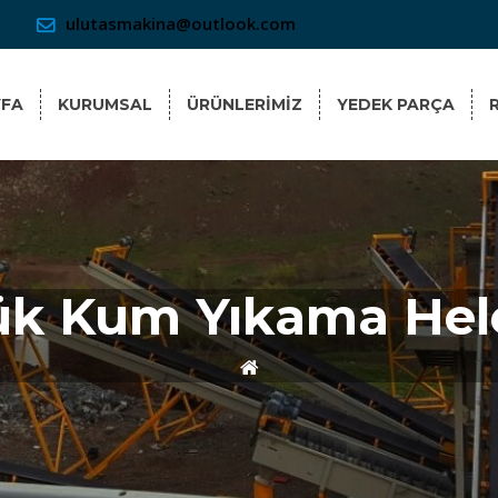
ulutasmakina@outlook.com
YFA
KURUMSAL
ÜRÜNLERİMİZ
YEDEK PARÇA
ük Kum Yıkama He