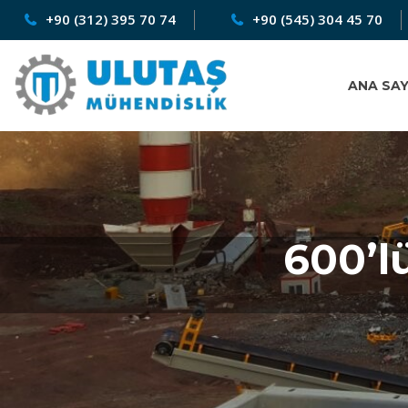
+90 (312) 395 70 74
+90 (545) 304 45 70
ANA SA
600’l