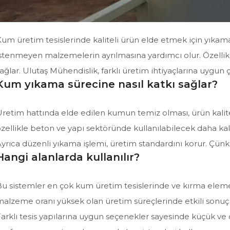
um üretim tesislerinde kaliteli ürün elde etmek için yıka
stenmeyen malzemelerin ayrılmasına yardımcı olur. Özellik
ağlar. Ulutaş Mühendislik, farklı üretim ihtiyaçlarına uygun 
Kum yıkama sürecine nasıl katkı sağlar?
retim hattında elde edilen kumun temiz olması, ürün kalit
zellikle beton ve yapı sektöründe kullanılabilecek daha kali
yrıca düzenli yıkama işlemi, üretim standardını korur. Çün
Hangi alanlarda kullanılır?
u sistemler en çok kum üretim tesislerinde ve kırma eleme h
alzeme oranı yüksek olan üretim süreçlerinde etkili sonuç 
arklı tesis yapılarına uygun seçenekler sayesinde küçük ve 