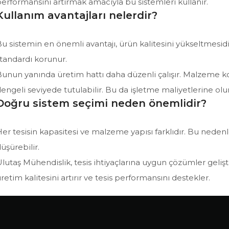
erformansını artırmak amacıyla bu sistemleri kullanır.
Kullanım avantajları nelerdir?
u sistemin en önemli avantajı, ürün kalitesini yükseltmes
tandardı korunur.
unun yanında üretim hattı daha düzenli çalışır. Malzeme kont
engeli seviyede tutulabilir. Bu da işletme maliyetlerine olu
Doğru sistem seçimi neden önemlidir?
er tesisin kapasitesi ve malzeme yapısı farklıdır. Bu nede
üşürebilir.
lutaş Mühendislik, tesis ihtiyaçlarına uygun çözümler geliş
retim kalitesini artırır ve tesis performansını destekler.