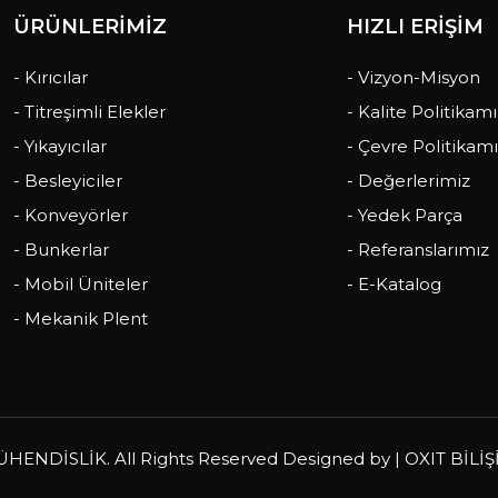
ÜRÜNLERİMİZ
HIZLI ERİŞİM
- Kırıcılar
- Vizyon-Misyon
- Titreşimli Elekler
- Kalite Politikam
- Yıkayıcılar
- Çevre Politikam
- Besleyiciler
- Değerlerimiz
- Konveyörler
- Yedek Parça
- Bunkerlar
- Referanslarımız
- Mobil Üniteler
- E-Katalog
- Mekanik Plent
ENDİSLİK. All Rights Reserved Designed by |
OXIT BİLİ