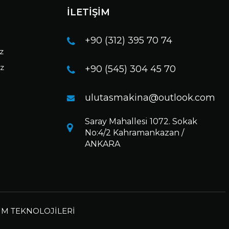
İLETİŞİM
+90 (312) 395 70 74
ız
ız
+90 (545) 304 45 70
ulutasmakina@outlook.com
Saray Mahallesi 1072. Sokak
No:4/2 Kahramankazan /
ANKARA
ŞİM TEKNOLOJİLERİ