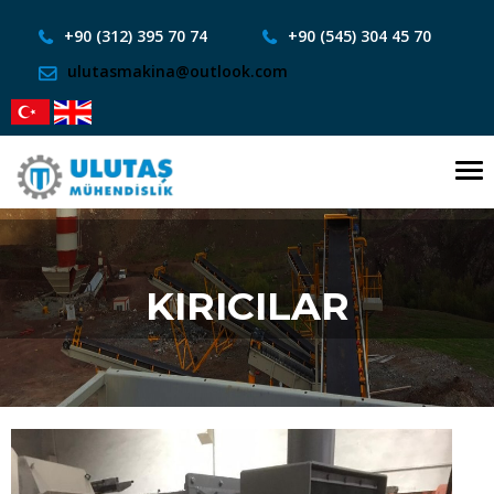
+90 (312) 395 70 74
+90 (545) 304 45 70
ulutasmakina@outlook.com
To
nav
KIRICILAR